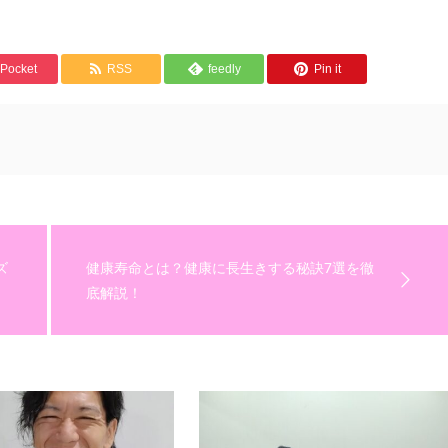
Pocket
RSS
feedly
Pin it
ズ
健康寿命とは？健康に長生きする秘訣7選を徹
底解説！