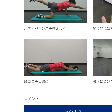
ボディバランスを整えよう！
笑う門には
膝コロを日課に
暑さに負け
コメント
コメント ( 0 )