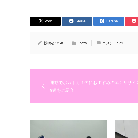
Post
Share
Hatena
投稿者:
YSK
insta
コメント:
21
運動でポカポカ！冬におすすめのエクササイ
8選をご紹介！