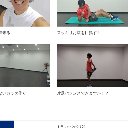
福来る
スッキリお腹を目指す！
ないカラダ作り
片足バランスできますか！？
トラックバック ( 0 )