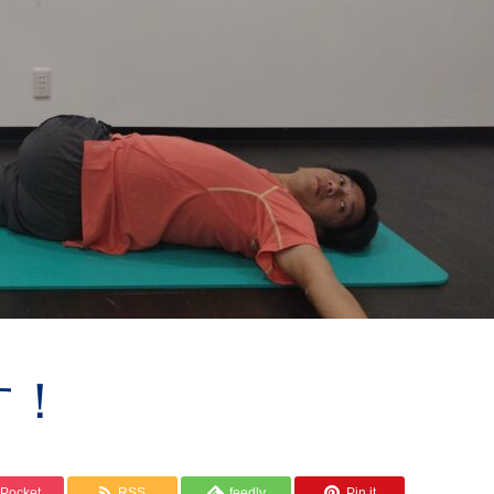
す！
Pocket
RSS
feedly
Pin it