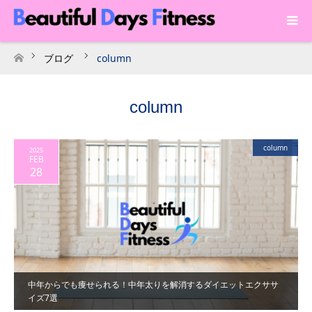
ブログ
column
ホーム
column
column
2025
FEB
28
中年からでも痩せられる！中年太りを解消するダイエットエクササ
イズ7選