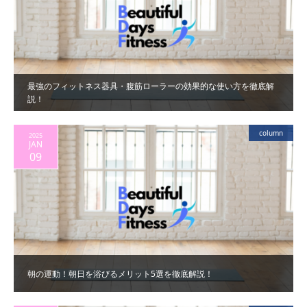
最強のフィットネス器具・腹筋ローラーの効果的な使い方を徹底解
説！
column
2025
JAN
09
朝の運動！朝日を浴びるメリット5選を徹底解説！